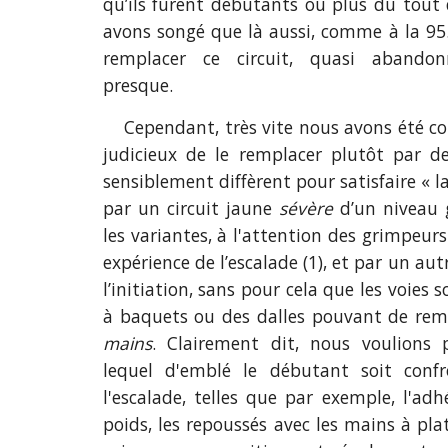
qu’ils furent débutants ou plus du tout 
avons songé que là aussi, comme à la 95.2
remplacer ce circuit, quasi abando
presque.
Cependant, très vite nous avons été conv
judicieux de le remplacer plutôt par de
sensiblement diffèrent pour satisfaire « la 
par un circuit jaune
sévère
d’un niveau 
les variantes, à l'attention des grimpeur
expérience de l’escalade (1), et par un aut
l’initiation, sans pour cela que les voies 
à baquets ou des dalles pouvant de re
mains
. Clairement dit, nous voulions 
lequel d'emblé le débutant soit confr
l'escalade, telles que par exemple, l'adh
poids, les repoussés avec les mains à pla