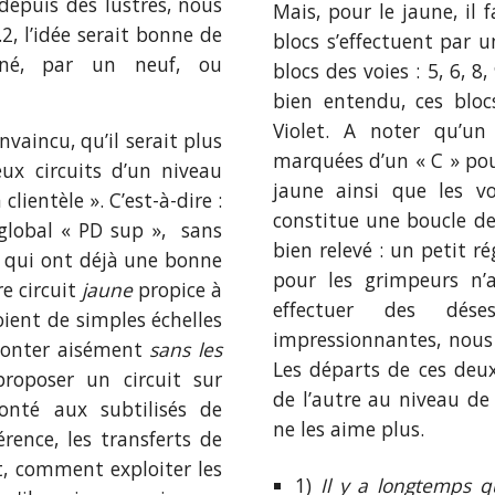
depuis des lustres, nous
Mais, pour le jaune, il 
, l’idée serait bonne de
blocs s’effectuent par u
nné, par un neuf, ou
blocs des voies : 5, 6, 8,
bien entendu, ces bloc
Violet. A noter qu’u
aincu, qu’il serait plus
marquées d’un « C » po
ux circuits d’un niveau
jaune ainsi que les vo
clientèle ». C’est-à-dire :
constitue une boucle de
global « PD sup », sans
bien relevé : un petit 
s qui ont déjà une bonne
pour les grimpeurs n’a
re circuit
jaune
propice à
effectuer des déses
soient de simples échelles
impressionnantes, nous c
monter aisément
sans les
Les départs de ces deux
proposer un circuit sur
de l’autre au niveau de
onté aux subtilisés de
ne les aime plus.
érence, les transferts de
t, comment exploiter les
1)
Il y a longtemps 