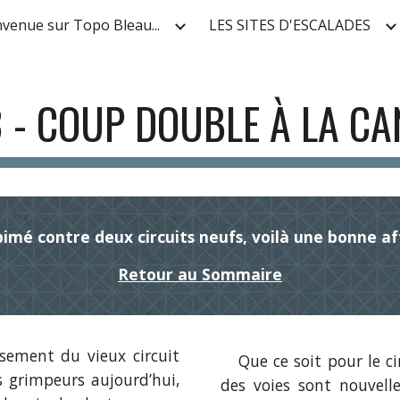
nvenue sur Topo Bleau...
LES SITES D'ESCALADES
ip to main content
Skip to navigat
 - COUP DOUBLE À LA C
imé contre deux circuits neufs, voilà une bonne af
Retour au Sommaire
ement du vieux circuit
Que ce soit pour le cir
s grimpeurs aujourd’hui,
des voies sont nouvelle