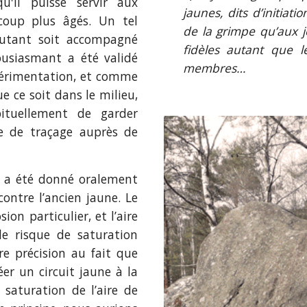
u'il puisse servir aux
jaunes, dits d’initiat
coup plus âgés. Un tel
de la grimpe qu’aux je
utant soit accompagné
fidèles autant que l
housiasmant a été validé
membres…
xpérimentation, et comme
e ce soit dans le milieu,
ituellement de garder
e de traçage auprès de
s a été donné oralement
ontre l’ancien jaune. Le
on particulier, et l’aire
e risque de saturation
ère précision au fait que
er un circuit jaune à la
saturation de l’aire de