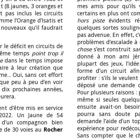
 (8 jaunes, 3 oranges et
mes amis pour qu’ils 
 pas inclus les circuits
certains en plus ont co
me l’Orange d’Isatis et
hors piste
évidents ré
 nouveaux qu’il faudrait
quelques sortes soulignés
pas advenue. En effet, 
problèmes d’escalade à 
le déficit en circuits de
chose
s’est construit
sa
ême temps
point trop il
donné à mon ami Jér
e
dans le temps impose
plupart des jeux, l’idé
aire à leur création
que
forme d’un circuit afi
rme
...
Oui, sans cet effort
profiter : s’ils le veulen
sque peu à peu d’en voir
déposé une demande de
 dix prochaines années,
Pour plusieurs raisons : 
eurera.
même si seules quelque
ensuite avait-on besoi
ent d’être mis en service
pourra sans doute pa
 2022. Un Jaune de 54
demande l’aide d’un topo
 d’un compagnon bien
expérience pour redécou
ge de 30 voies au
Rocher
Sans compter que le ch