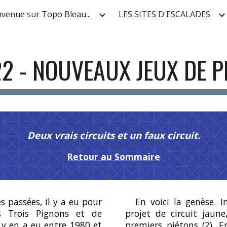
nvenue sur Topo Bleau...
LES SITES D'ESCALADES
ip to main content
Skip to navigat
2 - NOUVEAUX JEUX DE P
Deux vrais circuits et un faux circuit.
Retour au Sommaire
s passées, il y a eu pour
En voici la genèse. I
s Trois Pignons et de
projet de circuit jaun
l y en a eu entre 1980 et
premiers piétons
(2)
. E