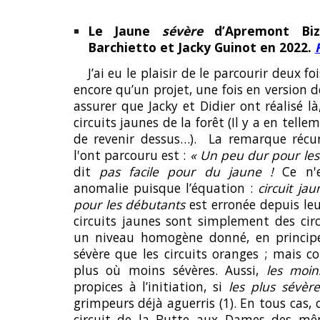
Le Jaune
sévère
d’Apremont Bi
Barchietto et Jacky Guinot en 2022.
J’ai eu le plaisir de le parcourir deux foi
encore qu’un projet, une fois en version d
assurer que Jacky et Didier ont réalisé l
circuits jaunes de la forêt (Il y a en tel
de revenir dessus…). La remarque récu
l'ont parcouru est :
« Un peu dur pour le
dit
pas facile pour du jaune !
Ce n'e
anomalie puisque l’équation :
circuit jau
pour les débutants
est erronée depuis le
circuits jaunes sont simplement des cir
un niveau homogène donné, en principe
sévère que les circuits oranges ; mais 
plus où moins sévères. Aussi,
les moin
propices à l’initiation, si
les plus sévère
grimpeurs déjà aguerris (1). En tous cas, 
circuit de la Butte aux Dames des mêm