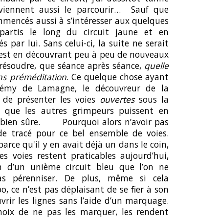
viennent aussi le parcourir… Sauf que
mmencés aussi à s’intéresser aux quelques
partis le long du circuit jaune et en
 par lui. Sans celui-ci, la suite ne serait
c’est en découvrant peu à peu de nouveaux
résoudre, que séance après séance,
quelle
ns préméditation
. Ce quelque chose ayant
émy de Lamagne, le découvreur de la
e de présenter les voies
ouvertes
sous la
n que les autres grimpeurs puissent en
t bien sûre.
Pourquoi alors n’avoir pas
 tracé pour ce bel ensemble de voies.
parce qu'il y en avait déjà un dans le coin,
s voies restent praticables aujourd’hui,
n d’un unième circuit bleu que l’on ne
s pérenniser. De plus, même si cela
, ce n’est pas déplaisant de se fier à son
vrir les lignes sans l’aide d’un marquage.
oix de ne pas les marquer, les rendent