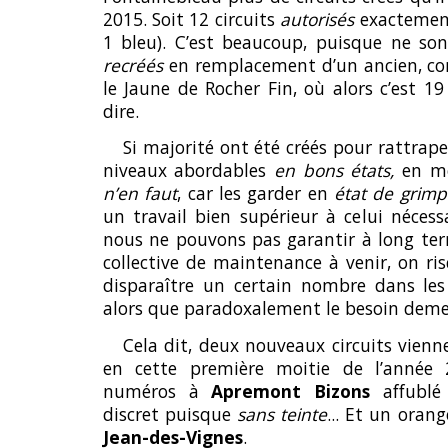
2015. Soit 12 circuits
autorisés
exactement
1 bleu). C’est beaucoup, puisque ne sont
recréés
en remplacement d’un ancien, com
le Jaune de Rocher Fin, où alors c’est 19
dire.
Si
majorité ont été créés pour rattraper 
niveaux abordables
en bons états,
en m
n’en faut
, car les garder en
état de grimp
un travail bien supérieur à celui nécess
nous ne pouvons pas garantir à long te
collective de maintenance à venir, on ri
disparaître un certain nombre dans les
alors que paradoxalement le besoin dem
Cela dit, deux nouveaux circuits vienn
en cette première moitie de l’année
numéros à
Apremont Bizons
affublé
discret puisque
sans teinte
... Et un oran
Jean-des-Vignes
.