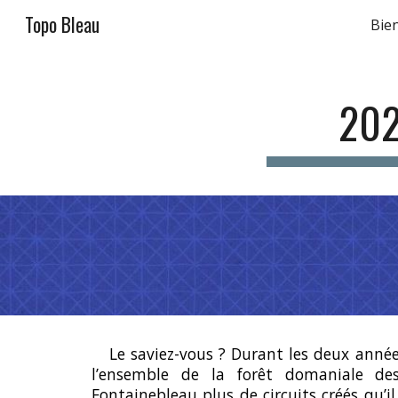
Topo Bleau
Bie
Sk
202
Le saviez-vous ? Durant les deux année
l’ensemble de la forêt domaniale de
Fontainebleau plus de circuits créés qu’i