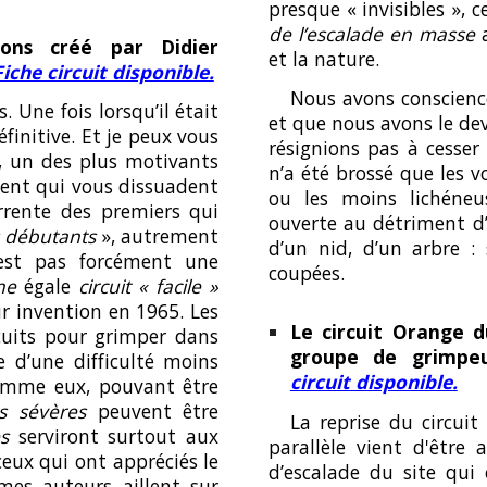
presque « invisibles », c
de l’escalade en masse
a
zons créé par Didier
et la nature.
Fiche circuit disponible.
Nous avons conscienc
s. Une fois lorsqu’il était
et que nous avons le de
éfinitive. Et je peux vous
résignions pas à cesser 
à, un des plus motivants
n’a été brossé que les 
lement qui vous dissuadent
ou les moins lichéneus
rrente des premiers qui
ouverte au détriment d’
s débutants
», autrement
d’un nid, d’un arbre :
st pas forcément une
coupées.
ne
égale
circuit « facile »
ur invention en 1965. Les
Le circuit Orange 
cuits pour grimper dans
groupe de grimpeu
 d’une difficulté moins
circuit disponible.
comme eux, pouvant être
s sévères
peuvent être
La reprise du circuit
s
serviront surtout aux
parallèle vient d'être 
ceux qui ont appréciés le
d’escalade du site qui é
es auteurs aillent sur