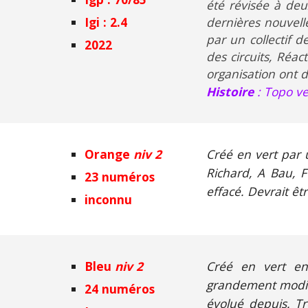
été révisée à deu
Igi : 2.4
dernières nouvelle
par un collectif 
2022
des circuits, Réa
organisation ont d
Histoire
: Topo ve
Orange
niv 2
Créé en vert par 
Richard, A Bau, F
23 numéros
effacé. Devrait êt
inconnu
Bleu
niv 2
Créé en vert en
grandement modifié
24 numéros
évolué depuis. Trè