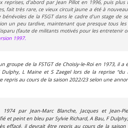
x reprises, d'abord par Jean Pillot en 1996, puis plus
s, fait très rare, ce vieux circuit jaune a été à nouve
de bénévoles de la FSGT dans le cadre d'un stage de se
ction un peu tardive, maintenant que presque tous les c
isparu (faute de militants motivés pour les entretenir 
rsion 19
97
.
un groupe de la FSTGT de Choisiy-le-Roi en 1973, il a é
 Dulphy, L Maine et S Zaegel lors de la reprise “du b
re repris au cours de la saison 2022/23 selon une anno
 1974 par Jean-Marc Blanche, Jacques et Jean-Pier
 et peint en bleu par Sylvie Richard, A Bau, F Dulphy, 
s effacé, il d
evrait être repris au cours de la sais