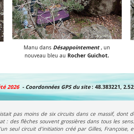
Manu
dans
Désappointement
, un
nouveau
b
leu
au
Rocher
Guichot.
été 2026
-
Coordonnées GPS du site
: 48.383221, 2.5
istait pas moins de six circuits dans ce massif, dont de
t : des flèches souvent grossières dans tous les sens.
'un seul circuit d'initiation créé par Gilles, Françoise,