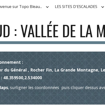
nvenue sur Topo Bleau...
LES SITES D'ESCALADES
ip to main content
Skip to navigat
D : VALLÉE DE LA 
tionnement :
r du Général , Rocher Fin, La Grande Montagne, Le 
 : 48.359500,2.534000
Maps
, surligner les coordonnées puis cliquer dessus avec