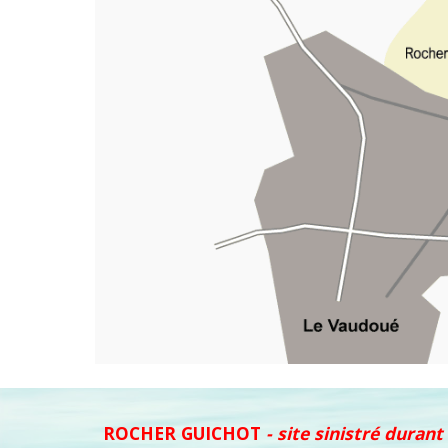
ROCHER GUICHOT
- site sinistré durant