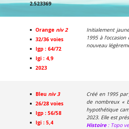
2.523369
Orange
niv 2
Initialement jaun
1995 à l’occasion 
32/36 voies
nouveau légèreme
Igp : 64/72
Igi : 4,9
2023
Bleu
niv 3
Créé en 1995 par J
de nombreux « bi
26/28 voies
hypothétique cam
Igp :
56/58
2023. Elle est prés
Igi :
5
,
4
Histoire
: Topo ve