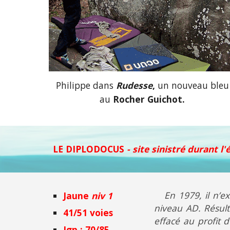
Philippe dans
Rudesse
,
un nouveau bleu
au
Rocher
Guichot.
LE DIPLODOCUS
- site sinistré durant l'
En 1979, il n’ex
Jaune
niv 1
niveau AD. Résulta
41/51
voies
effacé au profit d
Igp : 70/85