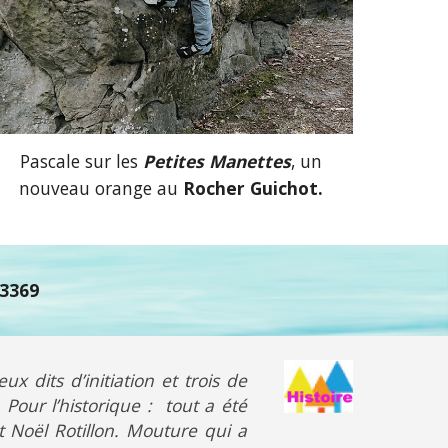
Pascale
sur les
P
etites Manettes
,
un
nouveau
orange
au
Rocher
Guichot.
23369
ux dits d’initiation et trois de
 Pour l’historique : tout a été
 et Noël Rotillon. Mouture qui a