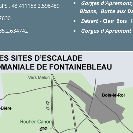
Gorges d'Apremont,
GPS : 48.411158,2.598489
Bizons, Butte aux D
07630
Désert -
Clair Bois
: 
035,2.634742
Gorges d'Apremont