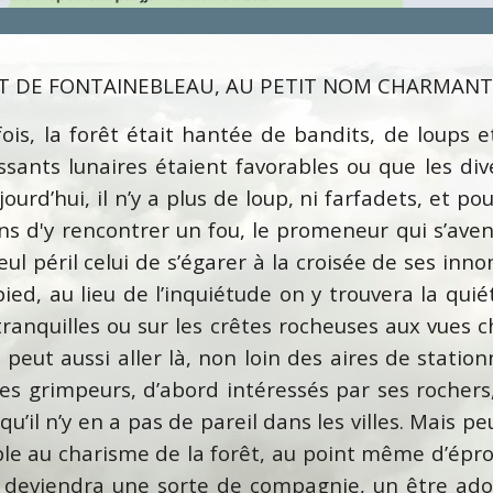
T DE FONTAINEBLEAU, AU PETIT NOM CHARMANT 
ois, la forêt était hantée de bandits, de loups e
oissants lunaires étaient favorables ou que les di
ourd’hui, il n’y a plus de loup, ni farfadets, et pou
oins d'y rencontrer un fou, le promeneur qui s’ave
ul péril celui de s’égarer à la croisée de ses inn
 pied, au lieu de l’inquiétude on y trouvera la qui
 tranquilles ou sur les crêtes rocheuses aux vues
peut aussi aller là, non loin des aires de statio
les grimpeurs, d’abord intéressés par ses rocher
u’il n’y en a pas de pareil dans les villes. Mais peu
ble au charisme de la forêt, au point même d’épro
orêt deviendra une sorte de compagnie, un être ado