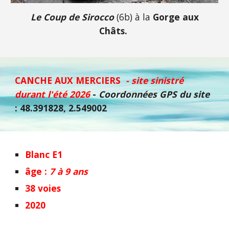
Le Coup de Sirocco
(6b) à la
Gorge aux
Châts.
CANCHE AUX MERCIERS
- site sinistré
durant l'été 2026
-
Coordonnées GPS du site
: 48.391828, 2.549002
Blanc E1
âge :
7 à 9 ans
38 voies
2020