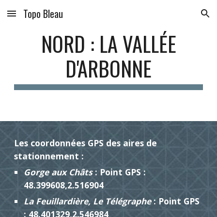
Topo Bleau
Skip to main content
Skip to navigation
NORD : LA VALLÉE
D'ARBONNE
Les coordonnées GPS des aires de
stationnement :
Gorge aux Châts
: Point GPS :
48.399608,2.516904
La Feuillardière, Le Télégraphe
: Point GPS
: 48.401329,2.546984