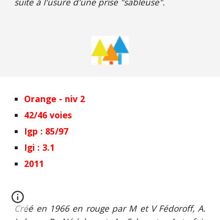
suite à l'usure d'une prise "sableuse".
Orange - niv 2
42/46 voies
Igp : 85/97
Igi : 3.1
2011
Créé en 1966 en rouge par M et V Fédoroff, A.