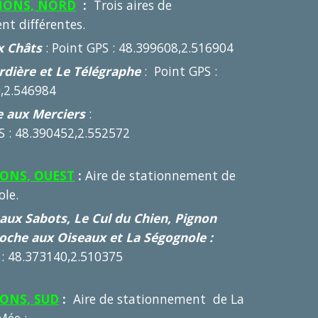
NONS, NORD
:
Trois aires de
nt différentes.
x Châts
: Point GPS : 48.399608,2.516904
ardière et Le Télégraphe
: Point GPS :
,2.546984
e aux Merciers
:
 : 48.390452,2.552572
NONS, OUEST
:
Aire de stationnement de
ole.
aux Sabots, Le Cul du Chien, Pignon
Roche aux Oiseaux et La Ségognole :
 : 48.373140,2.510375
NONS, SUD
:
Aire de stationnement de La