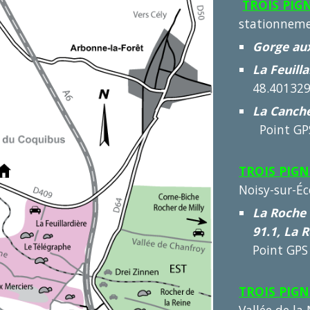
TROIS PIG
stationneme
Gorge au
La Feuill
48.401329
La Canch
Point GPS
TROIS PIG
Noisy-sur-Éc
La Roche 
91.1, La 
Point GPS
TROIS PIG