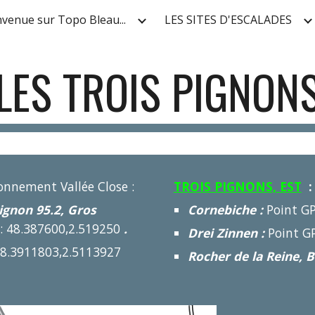
nvenue sur Topo Bleau...
LES SITES D'ESCALADES
ip to main content
Skip to navigat
LES TROIS PIGNON
ionnement Vallée Close :
TROIS PIGNONS, EST
ignon 95.2, Gros
Cornebiche :
Point GP
 : 48.387600,2.519250
.
Drei Zinnen :
Point G
48.3911803,2.5113927
Rocher de la Reine, 