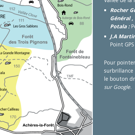
Vallée de la 
Rocher Gu
Général ,
Potala :
P
J.A Marti
Point GPS
Pour pointer
surbrillance
le bouton dro
sur Google
.