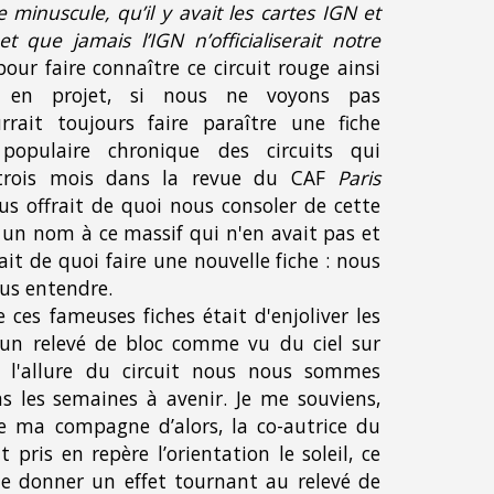
minuscule, qu’il y avait les cartes IGN et
t que jamais l’IGN n’officialiserait notre
our faire connaître ce circuit rouge ainsi
e en projet, si nous ne voyons pas
rrait toujours faire paraître une fiche
 populaire chronique des circuits qui
 trois mois dans la revue du CAF
Paris
nous offrait de quoi nous consol
er de cette
 un nom à ce massif qui n'en avait pas et
t de quoi faire une nouvelle fiche : nous
ous entendre.
ces fameuses fiches était d'enjoliver les
'un relevé de bloc comme vu du ciel sur
é l'allure du circuit nous nous sommes
s les semaines à avenir. J
e me souviens,
e ma compagne d’alors, la co-autrice du
t pris en repère l’orientation le soleil
, ce
de donner un effet tournant au relevé de