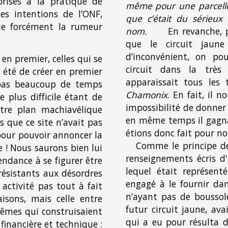
orisés à la pratique de
même pour une parcelle 
les intentions de l’ONF,
que c’était du sérieux e
que forcément la rumeur
nom.
En revanche, p
que le circuit jaun
d’inconvénient, on pou
en premier, celles qui se
circuit dans la très
 été de créer en premier
apparaissait tous les
 pas beaucoup de temps
Chamonix
. En fait, il 
e plus difficile étant de
impossibilité de donner
tre plan machiavélique
en même temps il gagnai
 que ce site n’avait pas
étions donc fait pour n
pour pouvoir annoncer la
Comme le principe de 
e ! Nous saurons bien lui
renseignements écris d
endance à se figurer être
lequel était représent
résistants aux désordres
engagé à le fournir dan
 activité pas tout à fait
n’ayant pas de boussol
sons, mais celle entre
futur circuit jaune, avai
mêmes qui construisaient
qui a eu pour résulta 
 financière et technique :