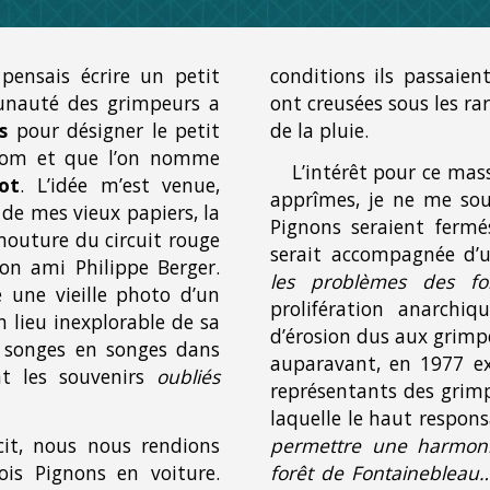
pensais écrire un petit
conditions ils passaient
nauté des grimpeurs a
ont creusées sous les ra
s
pour désigner le petit
de la pluie.
 nom et que l’on nomme
L’intérêt pour ce mas
ot
. L’idée m’est venue,
apprîmes, je ne me souv
 de mes vieux papiers, la
Pignons seraient fermé
mouture du circuit rouge
serait accompagnée d’
on ami Philippe Berger.
les problèmes des fo
 une vieille photo d’un
prolifération anarchiq
 lieu inexplorable de sa
d’érosion du
s
aux grimpe
 songes en songes dans
auparavant, en 1977 ex
nt les souvenirs
oubliés
représentants des grimp
laquelle le haut respon
it, nous nous rendions
permettre une harmoni
ois Pignons en voiture.
forêt de Fontaineblea