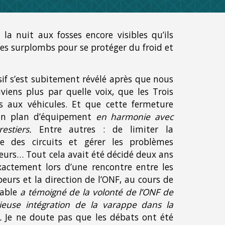
 la nuit aux fosses encore visibles qu’ils
res surplombs pour se protéger du froid et
sif s’est subitement
révélé
après que nous
iens plus par quelle voix, que les Trois
s aux véhicules. Et que cette fermeture
un plan d’équipement
en harmonie avec
restiers.
Entre autres : de limiter la
ue des circuits et gérer les problèmes
urs… Tout cela avait été décidé deux ans
actement lors d’une rencontre entre les
eurs et la direction de l’ONF, au cours de
sable
a témoigné de la volonté de l’ONF de
euse intégration de la varappe dans la
u…
Je ne doute pas que les débats ont été