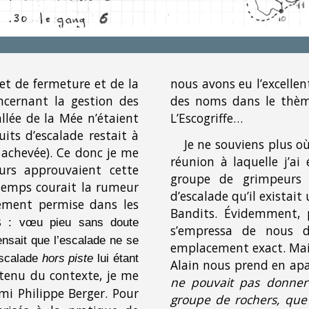
jet de fermeture et de la
nous avons eu l’excelle
ncernant la gestion des
des noms dans le thème
Vallée de la Mée n’étaient
L’Escogriffe…
cuits d’escalade restait à
Je ne souviens plus où 
e achevée). Ce donc je me
réunion à laquelle j’ai
eurs approuvaient cette
groupe de grimpeurs i
temps courait la rumeur
d’escalade qu’il existait
uement permise dans les
Bandits. Évidemment, 
s
: vœu pieu sans doute
s’empressa de nous 
ensait que l’escalade ne se
emplacement exact. Mais 
’escalade
hors piste
lui étant
Alain nous prend en apa
tenu du contexte, je me
ne pouvait pas donner
mi Philippe Berger. Pour
groupe de rochers, que 