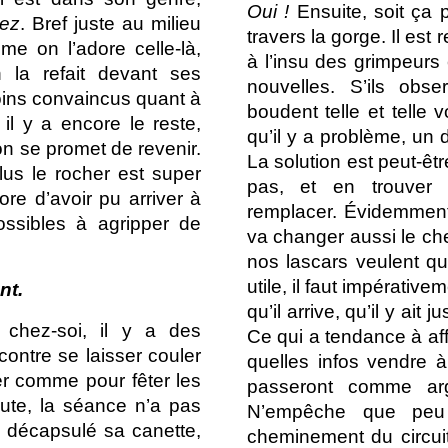
Oui !
Ensuite, soit ça 
sez
. Bref juste au milieu
travers la gorge. Il es
e on l’adore celle-là,
à l’insu des grimpeurs 
 la refait devant ses
nouvelles. S’ils obs
ins convaincus quant à
boudent telle et telle v
 il y a encore le reste,
qu’il y a problème, un
on se promet de revenir.
La solution est peut-êt
lus le rocher est super
pas, et en trouver 
ore d’avoir pu arriver à
remplacer. Évidemment,
ssibles à agripper de
va changer aussi le c
nos lascars veulent que
utile, il faut impérative
nt.
qu’il arrive, qu’il y ait 
 chez-soi, il y a des
Ce qui a tendance à aff
ontre se laisser couler
quelles infos vendre à
er comme pour fêter les
passeront comme arg
oute, la séance n’a pas
N’empêche que peu 
r décapsulé sa canette,
cheminement du circuit