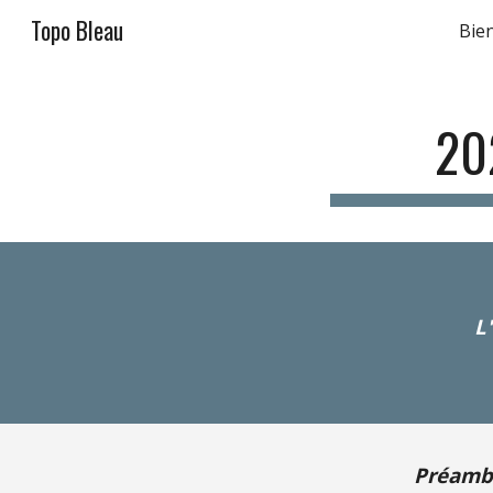
Topo Bleau
Bie
Sk
20
L
Préamb