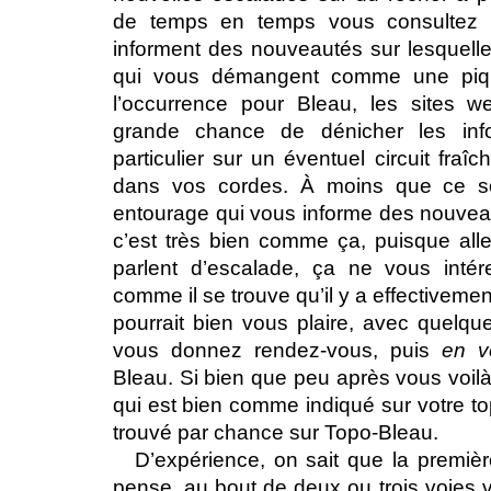
de temps en temps vous consultez l
informent des nouveautés sur lesquell
qui vous démangent comme une piq
l’occurrence pour Bleau, les sites
grande chance de dénicher les info
particulier sur un éventuel circuit fraî
dans vos cordes. À moins que ce so
entourage qui vous informe des nouve
c’est très bien comme ça, puisque alle
parlent d’escalade, ça ne vous intér
comme il se trouve qu’il y a effectivemen
pourrait bien vous plaire, avec quelq
vous donnez rendez-vous, puis
en v
Bleau. Si bien que peu après vous voilà
qui est bien comme indiqué sur votre t
trouvé par chance sur Topo-Bleau.
D’expérience, on sait que la premièr
pense, au bout de deux ou trois voies v