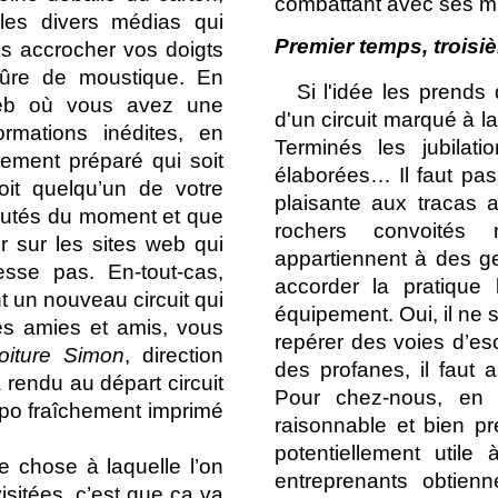
combattant avec ses mul
es divers médias qui
Premier temps, trois
es accrocher vos doigts
ûre de moustique. En
Si l'idée les prends
 web où vous avez une
d'un circuit marqué à la
rmations inédites, en
Te
rminés les jubilati
chement préparé qui soit
élaborées… Il faut pass
it quelqu’un de votre
plaisante aux tracas a
autés du moment et que
rochers convoités 
r sur les sites web qui
appartiennent à des g
esse pas. En-tout-cas,
accorder la pratique
t un nouveau circuit qui
équipement. Oui, il ne su
ues amies et amis, vous
repérer des voies d’es
oiture Simon
, direction
des profanes, il faut a
 rendu au départ circuit
Pour chez-nous, en
opo fraîchement imprimé
raisonnable et bien pr
potentiellement util
e chose à laquelle l’on
entreprenants obtien
isitées, c’est que ça va