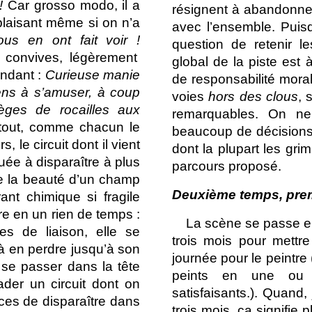
 !
Car grosso modo, il a
résignent à abandonner 
plaisant même si on n’a
avec l’ensemble. Puisq
us en ont fait voir !
question de retenir 
s convives, légèrement
global de la piste est
andant :
Curieuse manie
de responsabilité moral
gens à s’amuser, à coup
voies
hors des clous
, 
èges de rocailles aux
remarquables. On ne
out, comme chacun le
beaucoup de décisions 
, le circuit dont il vient
dont la plupart les gri
uée à disparaître à plus
parcours proposé.
 la beauté d’un champ
Deuxième temps, pre
ant chimique si fragile
re en un rien de temps :
La scène se passe en
s de liaison, elle se
trois mois pour mettre
à en perdre jusqu’à son
journée pour le peintre
u se passer dans la tête
peints en une ou 
ader un circuit dont on
satisfaisants.). Quand
nces de disparaître dans
trois mois, ça signifie