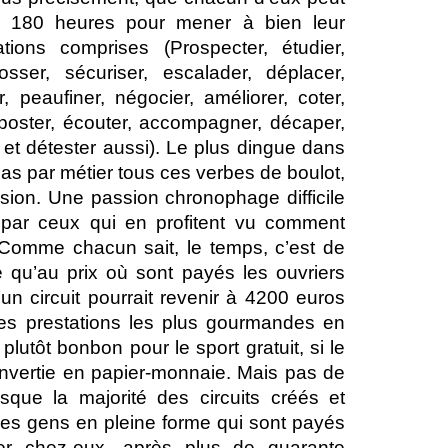
ré 180 heures pour mener à bien leur
ations comprises (Prospecter, étudier,
rosser, sécuriser, escalader, déplacer,
, peaufiner, négocier, améliorer, coter,
e, poster, écouter, accompagner, décaper,
 et détester aussi). Le plus dingue dans
 pas par métier tous ces verbes de boulot,
sion. Une passion chronophage difficile
ar ceux qui en profitent vu comment
 Comme chacun sait, le temps, c’est de
ie qu’au prix où sont payés les ouvriers
d’un circuit pourrait revenir à 4200 euros
les prestations les plus gourmandes en
 plutôt bonbon pour le sport gratuit, si le
nvertie en papier-monnaie. Mais pas de
uisque la majorité des circuits créés et
es gens en pleine forme qui sont payés
er chez-eux, après plus de quarante