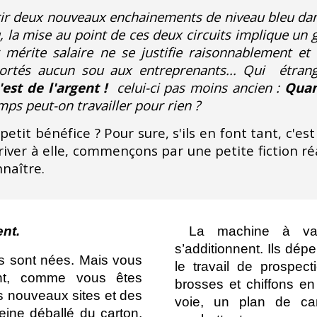
rir deux nouveaux enchainements de niveau bleu dans
u, la mise au point de ces deux circuits implique un
 mérite salaire ne se justifie raisonnablement et
pportés aucun sou aux entreprenants... Qui étran
est de l'argent !
celui-ci pas moins ancien :
Quan
ps peut-on travailler pour rien ?
 petit bénéfice
?
Pour sure, s
'ils en font tant, c'
river à elle
, commençons par une petite fiction réa
nnaître.
nt.
La machine à vape
s’additionnent. Ils dép
s sont nées. Mais vous
le travail de prospec
nt, comme vous êtes
brosses et chiffons en
s nouveaux sites et des
voie, un plan de ca
eine déballé du carton,