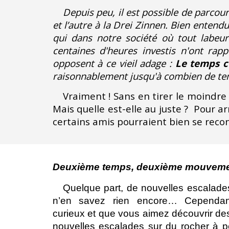
Depuis peu, il est possible de parcou
et l’autre à la Drei Zinnen. Bien entend
qui dans notre société où tout labeur
centaines d'heures investis n'ont ra
opposent à ce viei
l
adage :
Le temps c'
raisonnablement jusqu'à combien de tem
Vraiment ! Sans en tirer le moindre
Mais q
uelle est-elle au juste ?
Pour
ar
certains amis pourraient bien se reco
Deuxième temps, deuxième mouveme
Quelque part, de nouvelles escalade
n’en savez rien encore… Cependa
curieux et que vous aimez découvrir de
nouvelles escalades sur du rocher à p