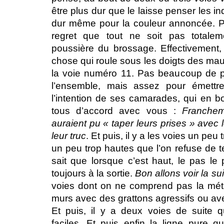
être plus dur que le laisse penser les in
dur même pour la couleur annoncée. Pu
regret que tout ne soit pas totale
poussière du brossage. Effectivement
chose qui roule sous les doigts des mau
la voie numéro 11. Pas beaucoup de p
l’ensemble, mais assez pour émettr
l’intention de ses camarades, qui en 
tous d’accord avec vous :
Francheme
auraient pu « taper leurs prises » avec 
leur truc
. Et puis, il y a les voies un peu 
un peu trop hautes que l’on refuse de t
sait que lorsque c’est haut, le pas le 
toujours à la sortie.
Bon allons voir la su
voies dont on ne comprend pas la méth
murs avec des grattons agressifs ou ave
Et puis, il y a deux voies de suite q
faciles. Et puis enfin la ligne pure 