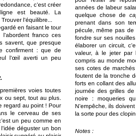
redondance, c’est créer
années de labeur salar
ligne est beauté. La
quelque chose de
ca
rouver l’équilibre...
prenant dans son tem
gardé en faisant le tour
pécule, même pas de q
 l’abordent franco ces
fondre sur ses nouill
ils savent, que presque
élaborer un circuit, c
e confirment : que de
valeur, à le jeter par 
ul l’œil averti un peu
compris au monde mod
ses cotes de marchés 
foutent de la tronche 
.
forts en collant des al
 premières voies toutes
journée des grilles d
ix ou sept, tout au plus.
noire : moqueries qu
le regard au point ! Pour
N’empêche, ils doivent
ans le cerveau de ses
la sorte pour des clopin
e c’est un peu comme en
’à l’idée déguster un bon
Notes :
aisir suggéré au plaisir