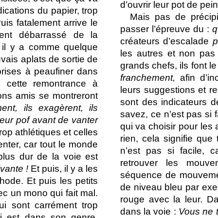
d’ouvrir leur pot de pein
dications du papier, trop
Mais pas de précipi
is fatalement arrive le
passer l’épreuve du :
q
ment débarrassé de la
créateurs d’escalade
p
, il y a comme quelque
les autres et non pas 
vais aplats de sortie de
grands chefs, ils font l
rises à peaufiner dans
franchement,
afin d’i
e cette remontrance à
leurs suggestions et r
bons amis se montreront
sont des indicateurs d
nt, ils exagèrent, ils
savez, ce n’est pas si fa
leur pof avant de vanter
qui va choisir pour les 
trop athlétiques et celles
rien, cela signifie que
enter, car tout le monde
n’est pas si facile, c
plus dur de la voie est
retrouver les mouve
ivante !
Et puis, il y a les
séquence de mouvement
ode. Et puis les petits
de niveau bleu par exe
c un mono qui fait mal.
rouge avec la leur. Da
ui sont carrément trop
dans la voie :
Vous ne t
qui est dans son genre,