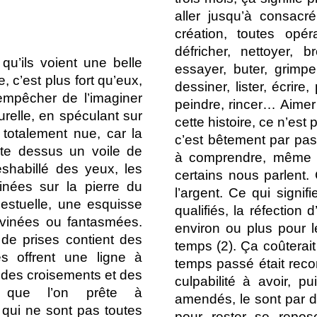
aller jusqu’à consac
création, toutes opér
défricher, nettoyer, b
u’ils voient une belle
essayer, buter, grimper
 c’est plus fort qu’eux,
dessiner, lister, écrir
empêcher de l’imaginer
peindre, rincer… Aimer
urelle, en spéculant sur
cette histoire, ce n’est
 totalement nue, car la
c’est bêtement par pas
ste dessus un voile de
à comprendre, même p
shabillé des yeux, les
certains nous parlent.
nées sur la pierre du
l’argent. Ce qui signif
estuelle, une esquisse
qualifiés, la réfection 
vinées ou fantasmées.
environ ou plus pour 
e prises contient des
temps (
2
). Ça coûterait
 offrent une ligne à
temps passé était reco
s des croisements et des
culpabilité à avoir, p
ion que l’on prête à
amendés, le sont par d
 qui ne sont pas toutes
pour rester se repos