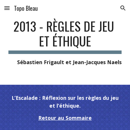
Topo Bleau
Skip to main content
Skip to navigation
2013 - RÈGLES DE JEU 
ET ÉTHIQUE
Sébastien Frigault et Jean-Jacques Naels
 L’Escalade : Réflexion sur les règles du jeu 
et l’éthique.
Retour au Sommaire