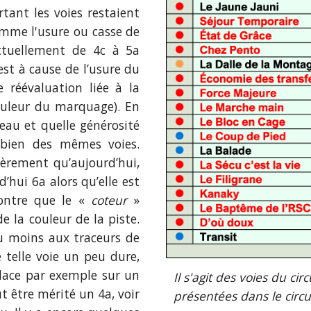
rtant les voies restaient
comme l'usure ou
casse de
c
tuellement de 4c à 5a
'est à cause de
l’usure du
e réévaluation liée à la
couleur du marquage). En
eau et quelle générosité
t bien des mêmes voies.
vèrement qu’aujourd’hui,
’hui 6a alors qu’elle est
ontre
que le
«
coteur
»
e la couleur de la piste.
du moins aux traceurs de
 telle voie un peu dure,
place par exemple sur un
Il s'agit des voies du ci
t être mérité un 4a, voir
présentées dans le circu