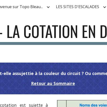
nvenue sur Topo Bleau...
LES SITES D'ESCALADES
ip to main content
Skip to navigat
- LA COTATION EN 
st-elle assujettie à la couleur du circuit ? Ou comm
Retour au Sommaire
cotation est sujette à