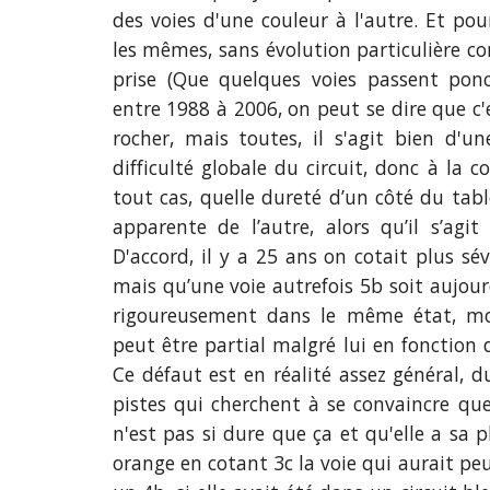
des voies d'une couleur à l'autre
. Et pou
les mêmes, sans évolution particulière 
prise (Q
u
e quelques
voies passent pon
entre 1988 à 2006, on peut
s
e
dire que c
rocher, mais
toutes, il s'agit bien d'un
difficulté globale du circuit, donc à la 
tout cas,
quelle dureté d’un côté du tabl
apparente de l’autre, alors qu’il s’agi
D'accord
,
il y a 25 ans on cotait plus sé
mais qu’une voie autrefois 5b soit aujourd
rigoureusement dans le même état, m
peut être partial malgré lui en fonction d
Ce défaut est en réalité assez général, 
pistes qui
cherchent à
se convaincre que
n'est pas si dure que ça et qu'elle a sa 
orange en cotant 3c
la
voie qui aurait peu