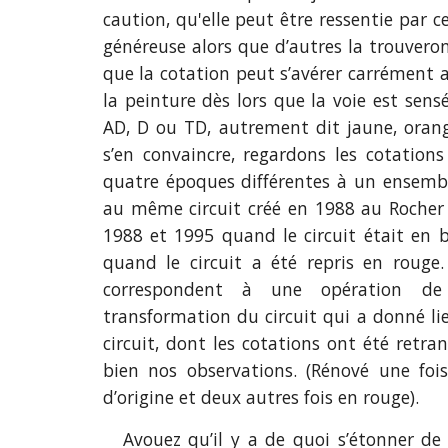
caution, qu'elle peut être ressentie par 
généreuse alors que d’autres la trouveron
que la cotation peut s’avérer carrément a
la peinture dès lors que la voie est sens
AD, D ou TD, autrement dit jaune, orang
s’en convaincre, regardons les cotation
quatre époques dif
fé
rentes à un ensemb
au même circuit créé en 1988 au
R
ocher
1988 et 1995 quand le circuit était en 
quand le circuit a été repris en rouge.
correspondent à une opération d
transformation du circuit qui a donné l
circuit, dont les cotations ont été retra
bien nos observations.
(Rénové une foi
d’origine et deux autres fois en rouge).
Avoue
z
qu’il y a de quoi s’étonner de 