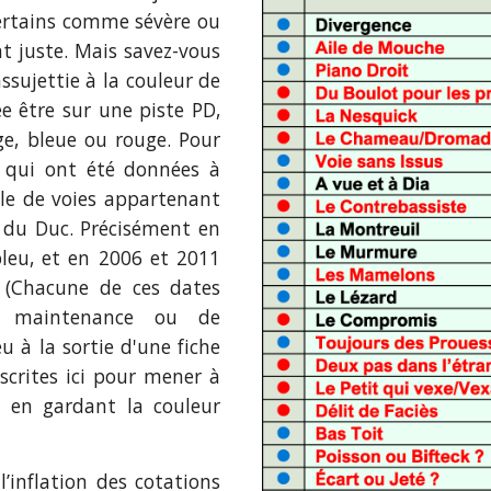
certains comme sévère ou
t juste. Mais savez-vous
ssujettie à la couleur de
ée être sur une piste PD,
e, bleue ou rouge. Pour
s qui on
t été
données à
le de voies appartenant
 du Duc. Précisément en
bleu, et en 2006 et 2011
 (
C
hacune de ces dates
e maintenance
ou
de
ieu
à la sortie d'une fiche
nscrites ici pour mener à
s en gardant
l
a couleur
l’inflation des cotations